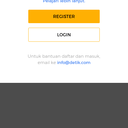
Pelajari lebih lanjut.
REGISTER
LOGIN
Untuk bantuan daftar dan masuk,
email ke
info@detik.com