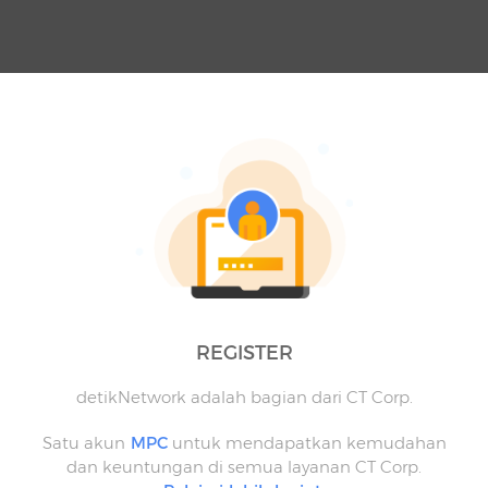
REGISTER
detikNetwork adalah bagian dari CT Corp.
Satu akun
MPC
untuk mendapatkan kemudahan
dan keuntungan di semua layanan CT Corp.