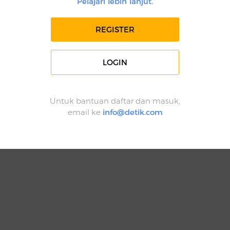
Pelajari lebih lanjut.
REGISTER
LOGIN
Untuk bantuan daftar dan masuk,
email ke
info@detik.com