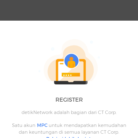
REGISTER
detikNetwork adalah bagian dari CT Corp.
Satu akun
MPC
untuk mendapatkan kemudahan
dan keuntungan di semua layanan CT Corp.