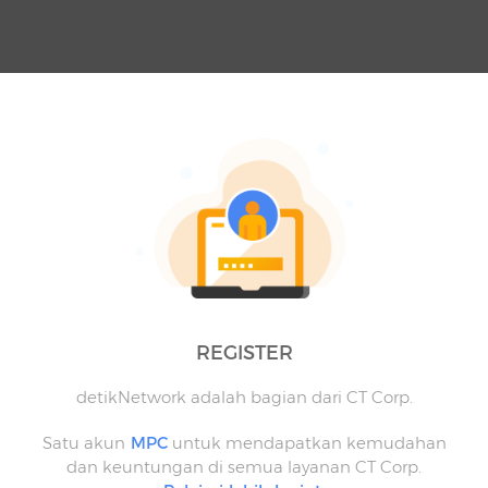
REGISTER
detikNetwork adalah bagian dari CT Corp.
Satu akun
MPC
untuk mendapatkan kemudahan
dan keuntungan di semua layanan CT Corp.