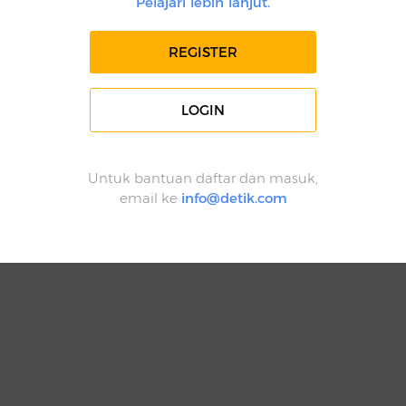
Pelajari lebih lanjut.
REGISTER
LOGIN
Untuk bantuan daftar dan masuk,
email ke
info@detik.com