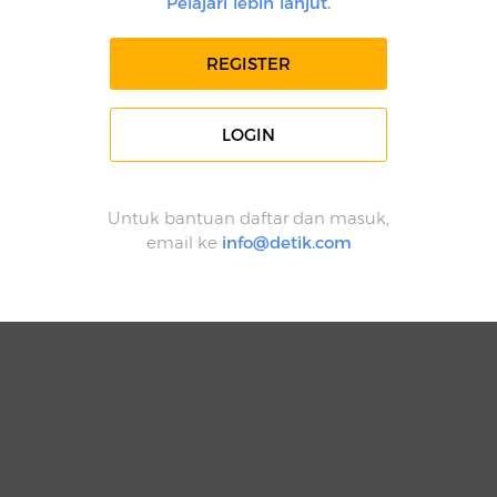
Pelajari lebih lanjut.
REGISTER
LOGIN
Untuk bantuan daftar dan masuk,
email ke
info@detik.com