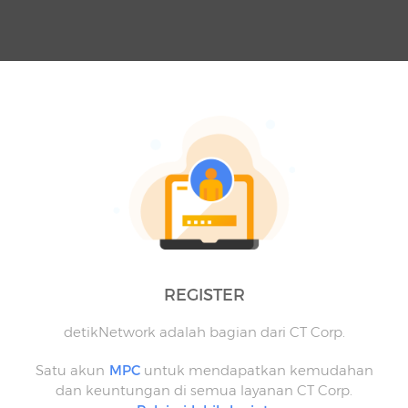
REGISTER
detikNetwork adalah bagian dari CT Corp.
Satu akun
MPC
untuk mendapatkan kemudahan
dan keuntungan di semua layanan CT Corp.