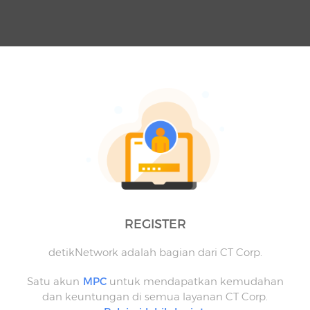
REGISTER
detikNetwork adalah bagian dari CT Corp.
Satu akun
MPC
untuk mendapatkan kemudahan
dan keuntungan di semua layanan CT Corp.