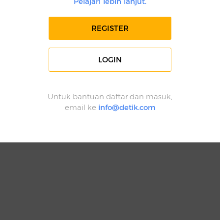
Pelajari lebih lanjut.
REGISTER
LOGIN
Untuk bantuan daftar dan masuk,
email ke
info@detik.com