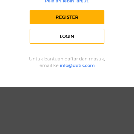
Pelajari lebih lanjut.
REGISTER
LOGIN
Untuk bantuan daftar dan masuk,
email ke
info@detik.com