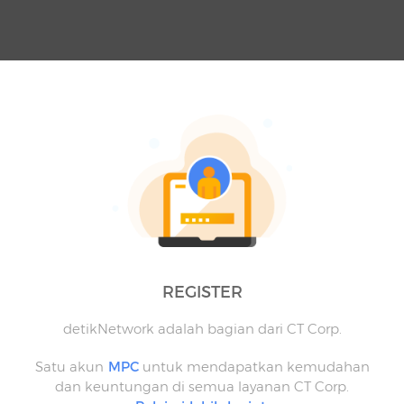
REGISTER
detikNetwork adalah bagian dari CT Corp.
Satu akun
MPC
untuk mendapatkan kemudahan
dan keuntungan di semua layanan CT Corp.