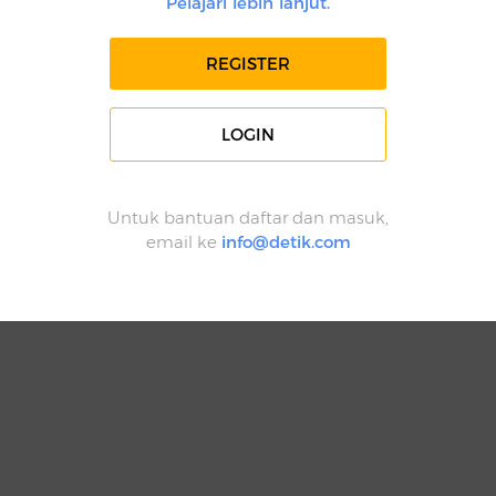
Pelajari lebih lanjut.
REGISTER
LOGIN
Untuk bantuan daftar dan masuk,
email ke
info@detik.com