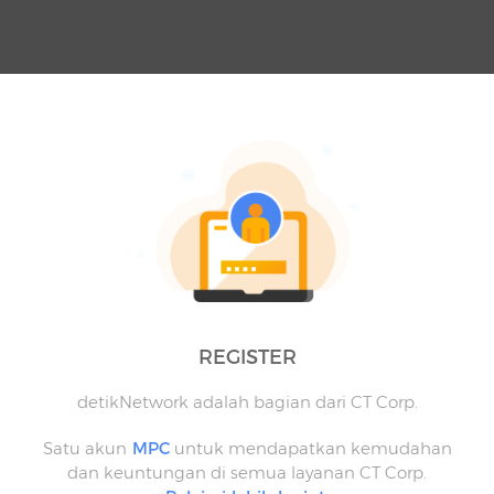
REGISTER
detikNetwork adalah bagian dari CT Corp.
Satu akun
MPC
untuk mendapatkan kemudahan
dan keuntungan di semua layanan CT Corp.