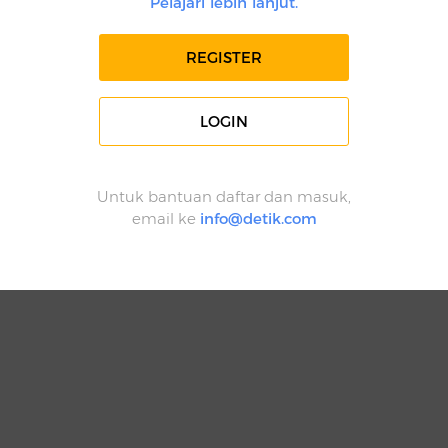
Pelajari lebih lanjut.
REGISTER
LOGIN
Untuk bantuan daftar dan masuk,
email ke
info@detik.com