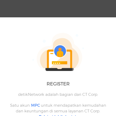
REGISTER
detikNetwork adalah bagian dari CT Corp.
Satu akun
MPC
untuk mendapatkan kemudahan
dan keuntungan di semua layanan CT Corp.