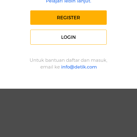
Pelajari lebih lanjut.
REGISTER
LOGIN
Untuk bantuan daftar dan masuk,
email ke
info@detik.com