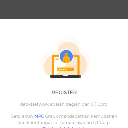
REGISTER
detikNetwork adalah bagian dari CT Corp.
Satu akun
MPC
untuk mendapatkan kemudahan
dan keuntungan di semua layanan CT Corp.