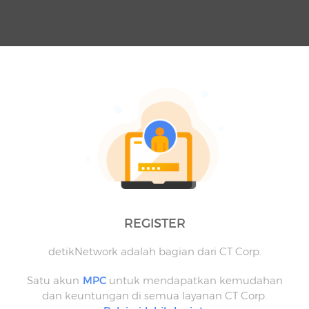
REGISTER
detikNetwork adalah bagian dari CT Corp.
Satu akun
MPC
untuk mendapatkan kemudahan
dan keuntungan di semua layanan CT Corp.