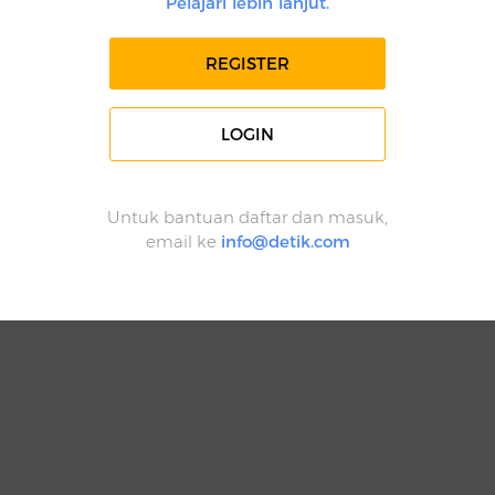
Pelajari lebih lanjut.
REGISTER
LOGIN
Untuk bantuan daftar dan masuk,
email ke
info@detik.com