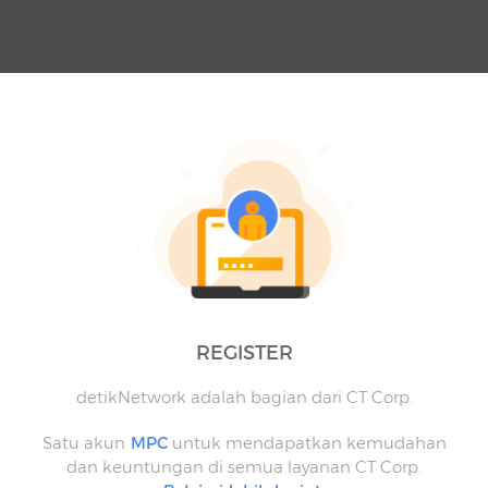
REGISTER
detikNetwork adalah bagian dari CT Corp.
Satu akun
MPC
untuk mendapatkan kemudahan
dan keuntungan di semua layanan CT Corp.