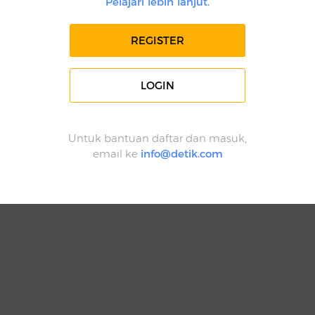
Pelajari lebih lanjut.
REGISTER
LOGIN
Untuk bantuan daftar dan masuk,
email ke
info@detik.com