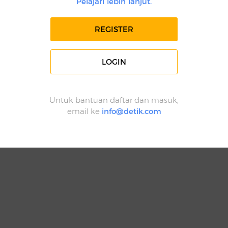
Pelajari lebih lanjut.
REGISTER
LOGIN
Untuk bantuan daftar dan masuk,
email ke
info@detik.com