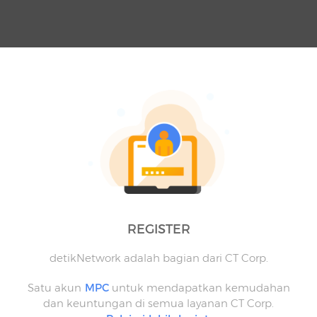
REGISTER
detikNetwork adalah bagian dari CT Corp.
Satu akun
MPC
untuk mendapatkan kemudahan
dan keuntungan di semua layanan CT Corp.