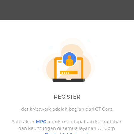
REGISTER
detikNetwork adalah bagian dari CT Corp.
Satu akun
MPC
untuk mendapatkan kemudahan
dan keuntungan di semua layanan CT Corp.