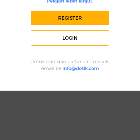
Pelajari lebih lanjut.
REGISTER
LOGIN
Untuk bantuan daftar dan masuk,
email ke
info@detik.com