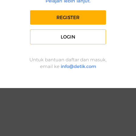
Pelajari lebih lanjut.
REGISTER
LOGIN
Untuk bantuan daftar dan masuk,
email ke
info@detik.com