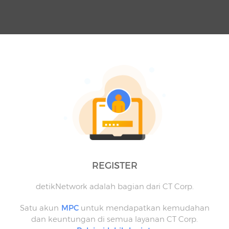
REGISTER
detikNetwork adalah bagian dari CT Corp.
Satu akun
MPC
untuk mendapatkan kemudahan
dan keuntungan di semua layanan CT Corp.