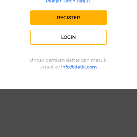
Pelajari lebih lanjut.
REGISTER
LOGIN
Untuk bantuan daftar dan masuk,
email ke
info@detik.com