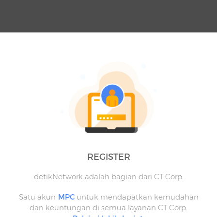
REGISTER
detikNetwork adalah bagian dari CT Corp.
Satu akun
MPC
untuk mendapatkan kemudahan
dan keuntungan di semua layanan CT Corp.