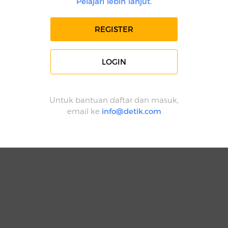
Pelajari lebih lanjut.
REGISTER
LOGIN
Untuk bantuan daftar dan masuk,
email ke
info@detik.com