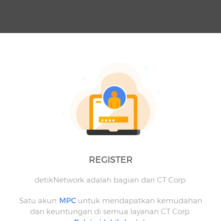
REGISTER
detikNetwork adalah bagian dari CT Corp.
Satu akun
MPC
untuk mendapatkan kemudahan
dan keuntungan di semua layanan CT Corp.