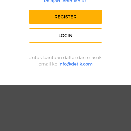
Pelajari lebih lanjut.
REGISTER
LOGIN
Untuk bantuan daftar dan masuk,
email ke
info@detik.com