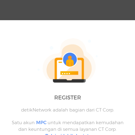
REGISTER
detikNetwork adalah bagian dari CT Corp.
Satu akun
MPC
untuk mendapatkan kemudahan
dan keuntungan di semua layanan CT Corp.