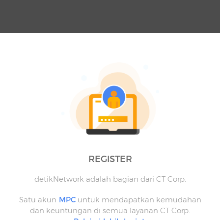
REGISTER
detikNetwork adalah bagian dari CT Corp.
Satu akun
MPC
untuk mendapatkan kemudahan
dan keuntungan di semua layanan CT Corp.