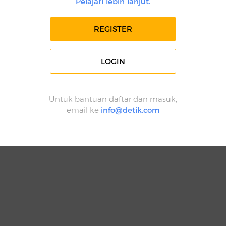
Pelajari lebih lanjut.
REGISTER
LOGIN
Untuk bantuan daftar dan masuk,
email ke
info@detik.com