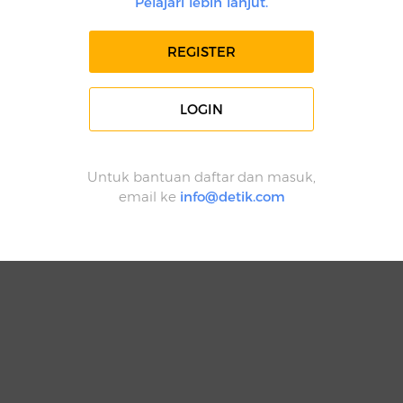
Pelajari lebih lanjut.
REGISTER
LOGIN
Untuk bantuan daftar dan masuk,
email ke
info@detik.com