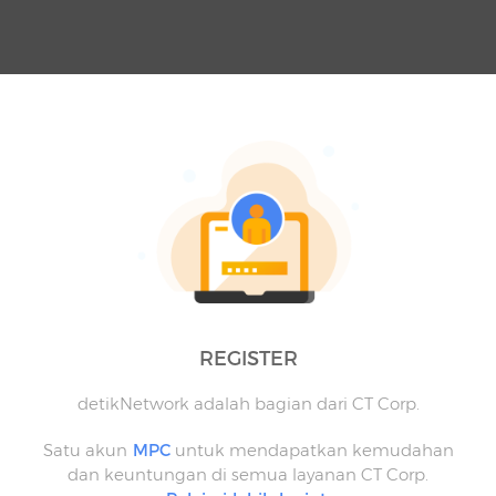
REGISTER
detikNetwork adalah bagian dari CT Corp.
Satu akun
MPC
untuk mendapatkan kemudahan
dan keuntungan di semua layanan CT Corp.