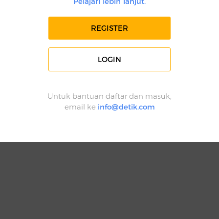
Pelajari lebih lanjut.
REGISTER
LOGIN
Untuk bantuan daftar dan masuk,
email ke
info@detik.com