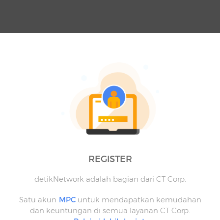
REGISTER
detikNetwork adalah bagian dari CT Corp.
Satu akun
MPC
untuk mendapatkan kemudahan
dan keuntungan di semua layanan CT Corp.