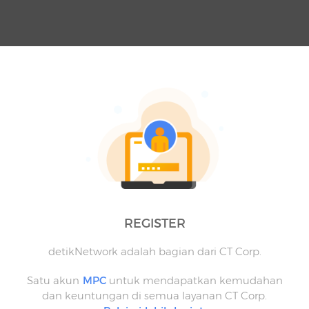
REGISTER
detikNetwork adalah bagian dari CT Corp.
Satu akun
MPC
untuk mendapatkan kemudahan
dan keuntungan di semua layanan CT Corp.