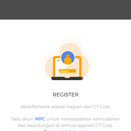
REGISTER
detikNetwork adalah bagian dari CT Corp.
Satu akun
MPC
untuk mendapatkan kemudahan
dan keuntungan di semua layanan CT Corp.