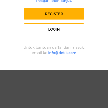
Pelajari lebih lanjut.
REGISTER
LOGIN
Untuk bantuan daftar dan masuk,
email ke
info@detik.com