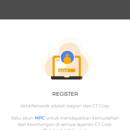
REGISTER
detikNetwork adalah bagian dari CT Corp.
Satu akun
MPC
untuk mendapatkan kemudahan
dan keuntungan di semua layanan CT Corp.