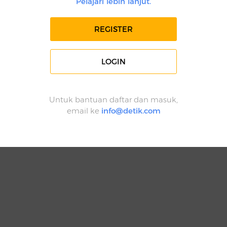
Pelajari lebih lanjut.
REGISTER
LOGIN
Untuk bantuan daftar dan masuk,
email ke
info@detik.com