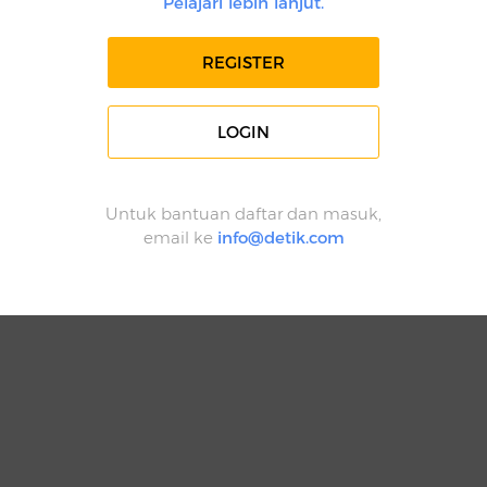
Pelajari lebih lanjut.
REGISTER
LOGIN
Untuk bantuan daftar dan masuk,
email ke
info@detik.com