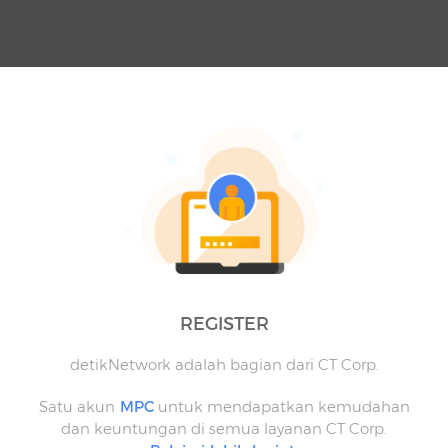
REGISTER
detikNetwork adalah bagian dari CT Corp.
Satu akun
MPC
untuk mendapatkan kemudahan
dan keuntungan di semua layanan CT Corp.