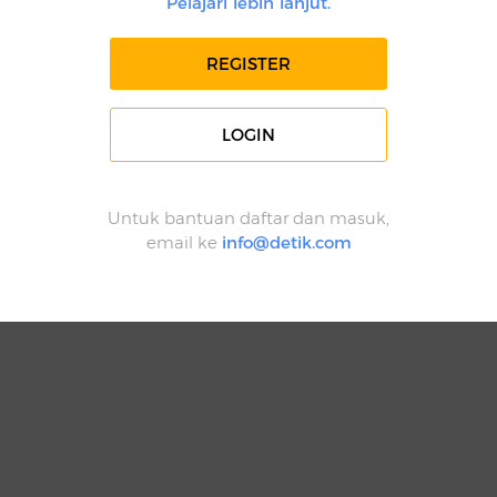
Pelajari lebih lanjut.
REGISTER
LOGIN
Untuk bantuan daftar dan masuk,
email ke
info@detik.com