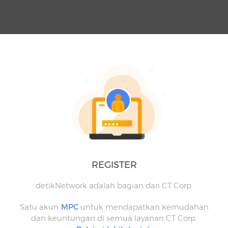
REGISTER
detikNetwork adalah bagian dari CT Corp.
Satu akun
MPC
untuk mendapatkan kemudahan
dan keuntungan di semua layanan CT Corp.