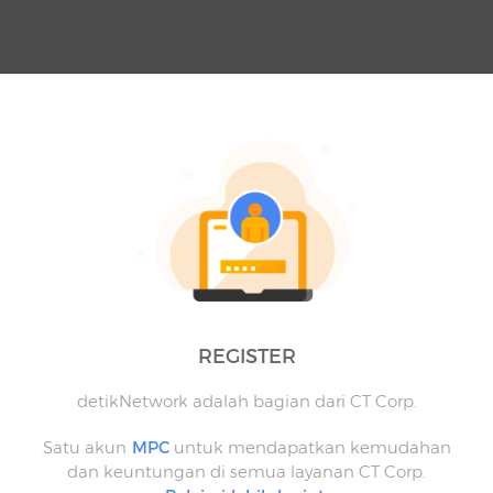
REGISTER
detikNetwork adalah bagian dari CT Corp.
Satu akun
MPC
untuk mendapatkan kemudahan
dan keuntungan di semua layanan CT Corp.