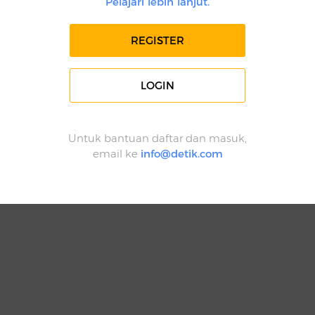
Pelajari lebih lanjut.
REGISTER
LOGIN
Untuk bantuan daftar dan masuk,
email ke
info@detik.com