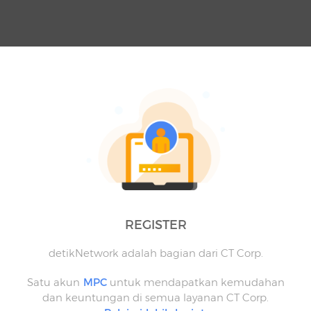
REGISTER
detikNetwork adalah bagian dari CT Corp.
Satu akun
MPC
untuk mendapatkan kemudahan
dan keuntungan di semua layanan CT Corp.