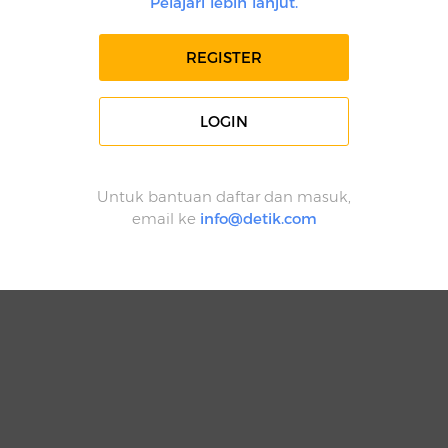
Pelajari lebih lanjut.
REGISTER
LOGIN
Untuk bantuan daftar dan masuk,
email ke
info@detik.com