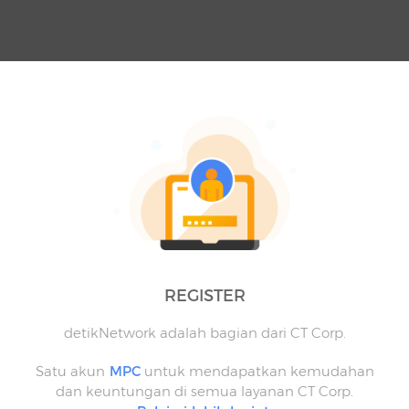
REGISTER
detikNetwork adalah bagian dari CT Corp.
Satu akun
MPC
untuk mendapatkan kemudahan
dan keuntungan di semua layanan CT Corp.