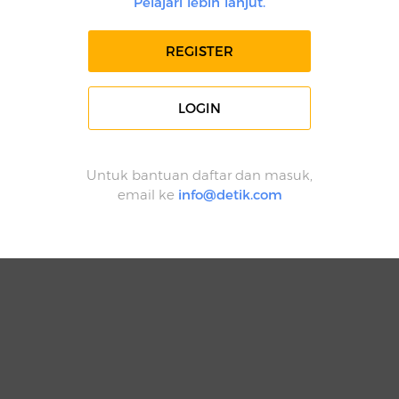
Pelajari lebih lanjut.
REGISTER
LOGIN
Untuk bantuan daftar dan masuk,
email ke
info@detik.com