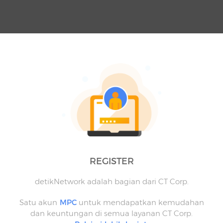
REGISTER
detikNetwork adalah bagian dari CT Corp.
Satu akun
MPC
untuk mendapatkan kemudahan
dan keuntungan di semua layanan CT Corp.