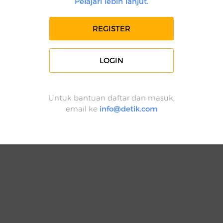
Pelajari lebih lanjut.
REGISTER
LOGIN
Untuk bantuan daftar dan masuk,
email ke
info@detik.com