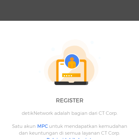
REGISTER
detikNetwork adalah bagian dari CT Corp.
Satu akun
MPC
untuk mendapatkan kemudahan
dan keuntungan di semua layanan CT Corp.