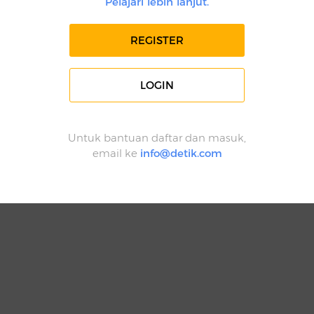
Pelajari lebih lanjut.
REGISTER
LOGIN
Untuk bantuan daftar dan masuk,
email ke
info@detik.com