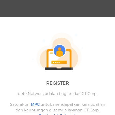
REGISTER
detikNetwork adalah bagian dari CT Corp.
Satu akun
MPC
untuk mendapatkan kemudahan
dan keuntungan di semua layanan CT Corp.