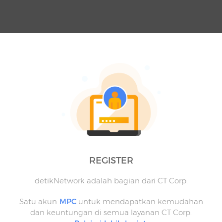
REGISTER
detikNetwork adalah bagian dari CT Corp.
Satu akun
MPC
untuk mendapatkan kemudahan
dan keuntungan di semua layanan CT Corp.