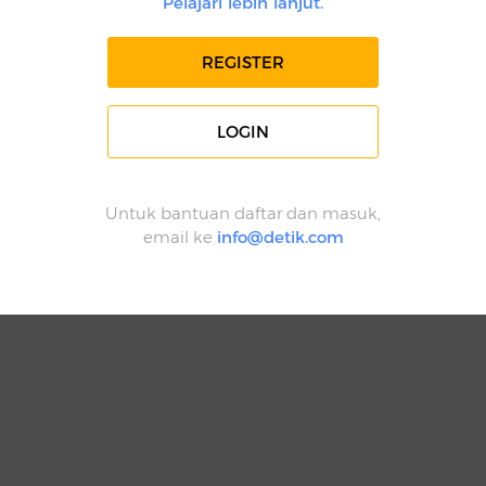
Pelajari lebih lanjut.
REGISTER
LOGIN
Untuk bantuan daftar dan masuk,
email ke
info@detik.com