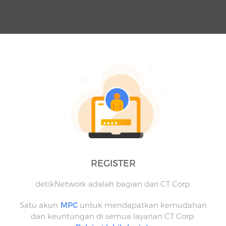
REGISTER
detikNetwork adalah bagian dari CT Corp.
Satu akun
MPC
untuk mendapatkan kemudahan
dan keuntungan di semua layanan CT Corp.