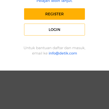
Pelajari lebih lanjut.
REGISTER
LOGIN
Untuk bantuan daftar dan masuk,
email ke
info@detik.com