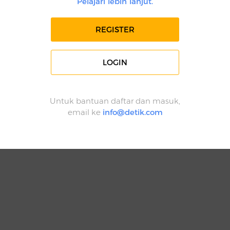
Pelajari lebih lanjut.
REGISTER
LOGIN
Untuk bantuan daftar dan masuk,
email ke
info@detik.com