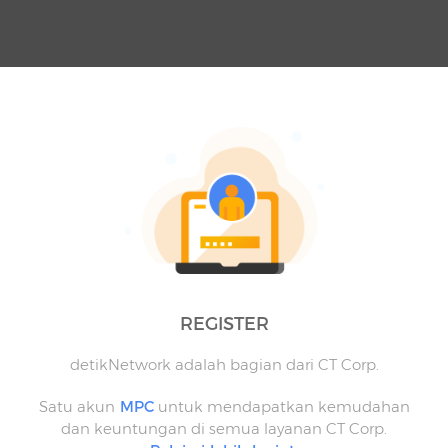
REGISTER
detikNetwork adalah bagian dari CT Corp.
Satu akun
MPC
untuk mendapatkan kemudahan
dan keuntungan di semua layanan CT Corp.