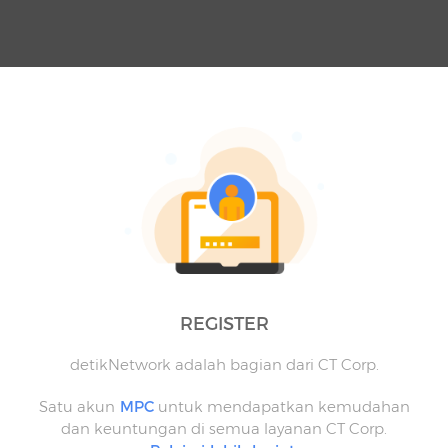
REGISTER
detikNetwork adalah bagian dari CT Corp.
Satu akun
MPC
untuk mendapatkan kemudahan
dan keuntungan di semua layanan CT Corp.