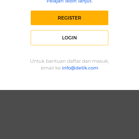
Pelajari lebih lanjut.
REGISTER
LOGIN
Untuk bantuan daftar dan masuk,
email ke
info@detik.com