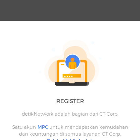
REGISTER
detikNetwork adalah bagian dari CT Corp.
Satu akun
MPC
untuk mendapatkan kemudahan
dan keuntungan di semua layanan CT Corp.