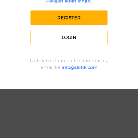
Pelajari lebih lanjut.
REGISTER
LOGIN
Untuk bantuan daftar dan masuk,
email ke
info@detik.com