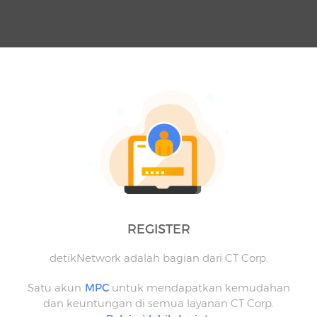
REGISTER
detikNetwork adalah bagian dari CT Corp.
Satu akun
MPC
untuk mendapatkan kemudahan
dan keuntungan di semua layanan CT Corp.