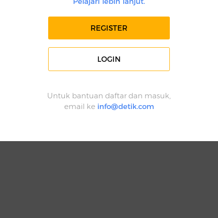
Pelajari lebih lanjut.
REGISTER
LOGIN
Untuk bantuan daftar dan masuk,
email ke
info@detik.com