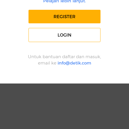
Pelajari lebih lanjut.
REGISTER
LOGIN
Untuk bantuan daftar dan masuk,
email ke
info@detik.com