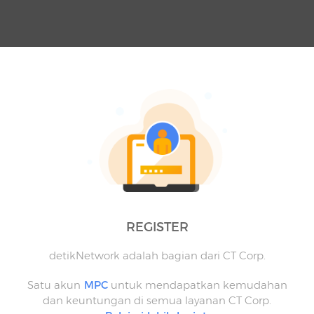
REGISTER
detikNetwork adalah bagian dari CT Corp.
Satu akun
MPC
untuk mendapatkan kemudahan
dan keuntungan di semua layanan CT Corp.