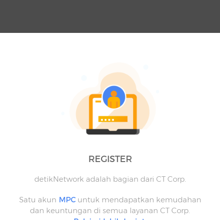
REGISTER
detikNetwork adalah bagian dari CT Corp.
Satu akun
MPC
untuk mendapatkan kemudahan
dan keuntungan di semua layanan CT Corp.