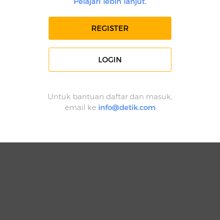
Pelajari lebih lanjut.
REGISTER
LOGIN
Untuk bantuan daftar dan masuk,
email ke
info@detik.com