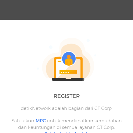
REGISTER
detikNetwork adalah bagian dari CT Corp.
Satu akun
MPC
untuk mendapatkan kemudahan
dan keuntungan di semua layanan CT Corp.