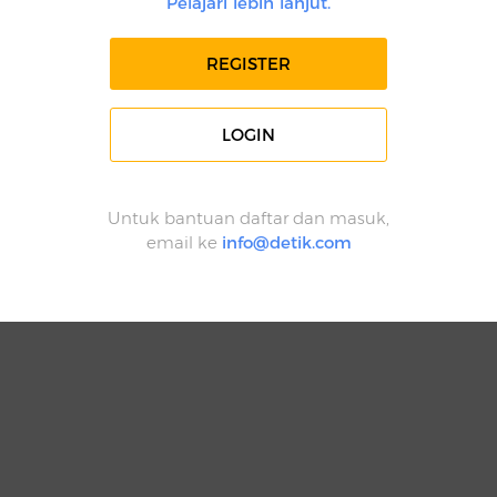
Pelajari lebih lanjut.
REGISTER
LOGIN
Untuk bantuan daftar dan masuk,
email ke
info@detik.com