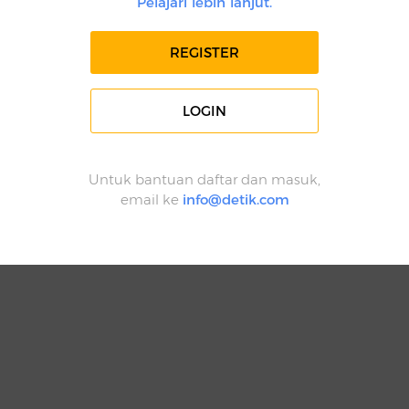
Pelajari lebih lanjut.
REGISTER
LOGIN
Untuk bantuan daftar dan masuk,
email ke
info@detik.com