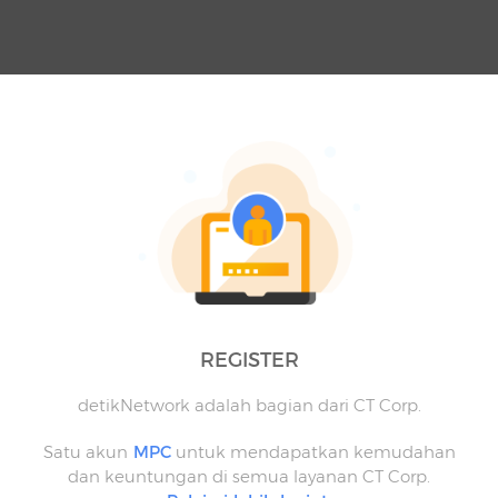
REGISTER
detikNetwork adalah bagian dari CT Corp.
Satu akun
MPC
untuk mendapatkan kemudahan
dan keuntungan di semua layanan CT Corp.