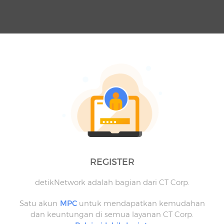
REGISTER
detikNetwork adalah bagian dari CT Corp.
Satu akun
MPC
untuk mendapatkan kemudahan
dan keuntungan di semua layanan CT Corp.