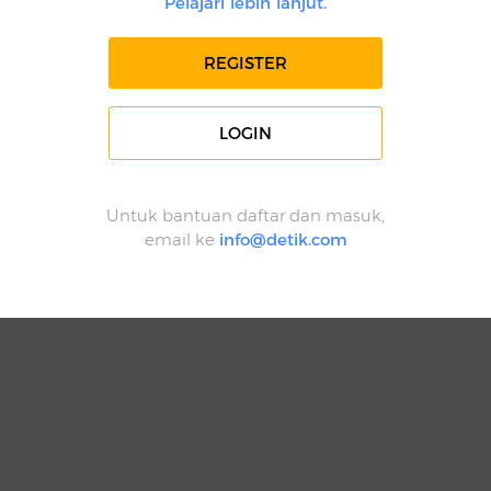
Pelajari lebih lanjut.
REGISTER
LOGIN
Untuk bantuan daftar dan masuk,
email ke
info@detik.com