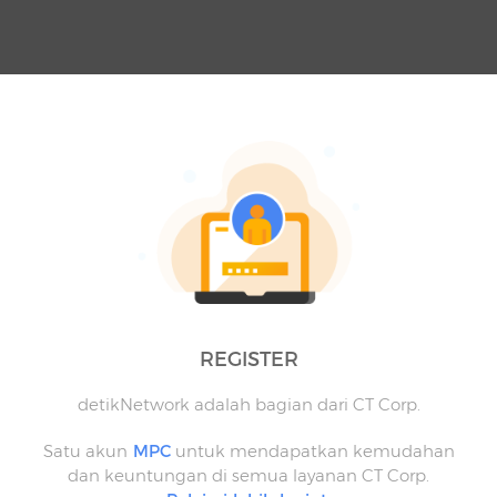
REGISTER
detikNetwork adalah bagian dari CT Corp.
Satu akun
MPC
untuk mendapatkan kemudahan
dan keuntungan di semua layanan CT Corp.