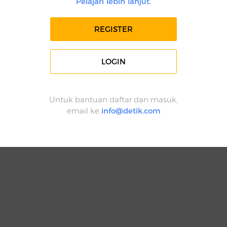
Pelajari lebih lanjut.
REGISTER
LOGIN
Untuk bantuan daftar dan masuk,
email ke
info@detik.com