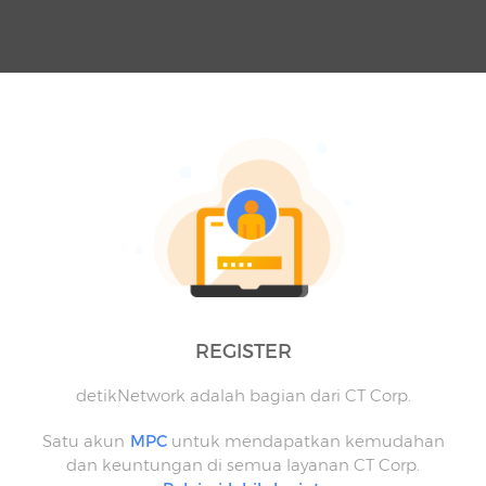
REGISTER
detikNetwork adalah bagian dari CT Corp.
Satu akun
MPC
untuk mendapatkan kemudahan
dan keuntungan di semua layanan CT Corp.