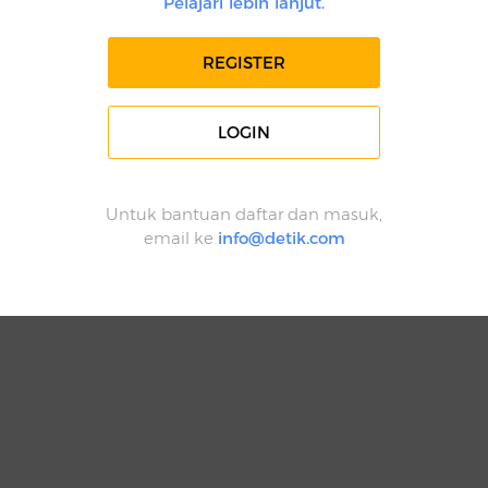
Pelajari lebih lanjut.
REGISTER
LOGIN
Untuk bantuan daftar dan masuk,
email ke
info@detik.com