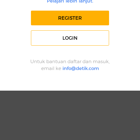
Pelajari lebih lanjut.
REGISTER
LOGIN
Untuk bantuan daftar dan masuk,
email ke
info@detik.com