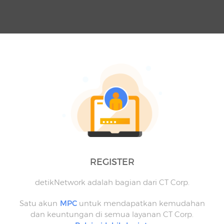
REGISTER
detikNetwork adalah bagian dari CT Corp.
Satu akun
MPC
untuk mendapatkan kemudahan
dan keuntungan di semua layanan CT Corp.