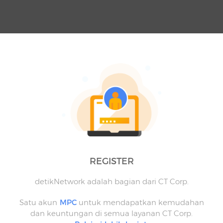
REGISTER
detikNetwork adalah bagian dari CT Corp.
Satu akun
MPC
untuk mendapatkan kemudahan
dan keuntungan di semua layanan CT Corp.