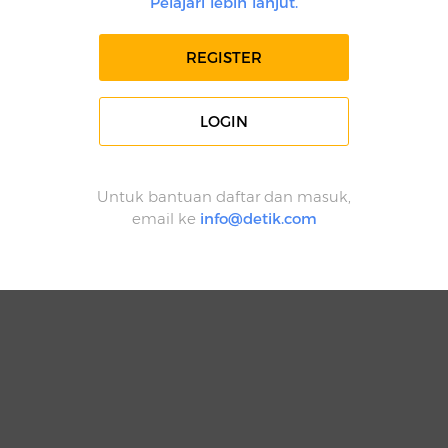
Pelajari lebih lanjut.
REGISTER
LOGIN
Untuk bantuan daftar dan masuk,
email ke
info@detik.com