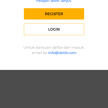
Pelajari lebih lanjut.
REGISTER
LOGIN
Untuk bantuan daftar dan masuk,
email ke
info@detik.com