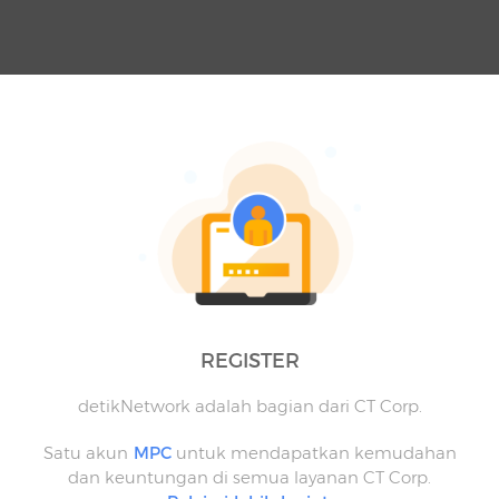
REGISTER
detikNetwork adalah bagian dari CT Corp.
Satu akun
MPC
untuk mendapatkan kemudahan
dan keuntungan di semua layanan CT Corp.