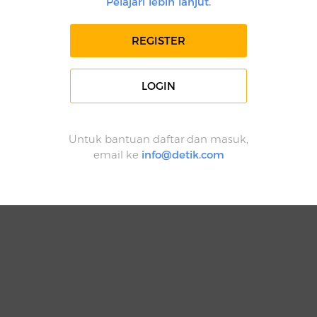
Pelajari lebih lanjut.
REGISTER
LOGIN
Untuk bantuan daftar dan masuk,
email ke
info@detik.com