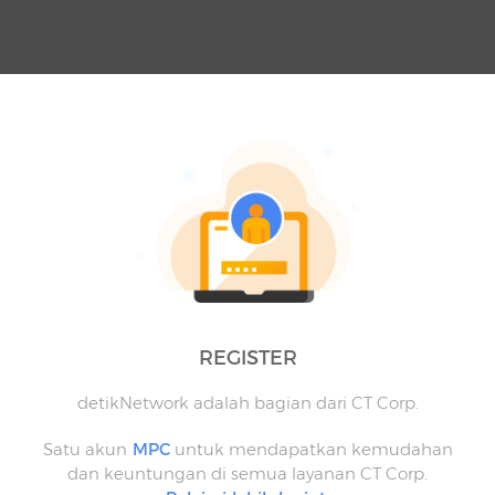
REGISTER
detikNetwork adalah bagian dari CT Corp.
Satu akun
MPC
untuk mendapatkan kemudahan
dan keuntungan di semua layanan CT Corp.