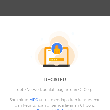
REGISTER
detikNetwork adalah bagian dari CT Corp.
Satu akun
MPC
untuk mendapatkan kemudahan
dan keuntungan di semua layanan CT Corp.