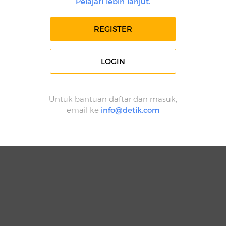
Pelajari lebih lanjut.
REGISTER
LOGIN
Untuk bantuan daftar dan masuk,
email ke
info@detik.com